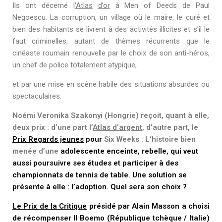
Ils ont décerné l
‘Atlas
d’or
à
Men of Deeds
de
Paul
Negoescu. La corruption, un village où le maire, le curé et
bien des habitants se livrent à des activités illicites et s’il le
faut criminelles, autant de thèmes récurrents que le
cinéaste roumain renouvelle par le choix de son anti-héros,
un chef de police totalement atypique,
et par une mise en scène habile des situations absurdes ou
spectaculaires.
Noémi Veronika Szakonyi (Hongrie) reçoit, quant à elle,
deux prix : d’une part l’
Atlas d’argent,
d’autre part, le
Prix Regards jeunes
pour
Six Weeks
:
L
‘
histoire bien
menée d’une
adolescente enceinte, rebelle, qui veut
aussi poursuivre ses études et participer à des
championnats de tennis de table. Une solution se
présente à elle : l’adoption. Quel sera son choix ?
Le Prix de la Critique
présidé par Alain Masson a choisi
de récompenser
Il Boemo
(République
tchèque / Italie)