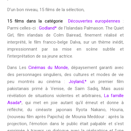
D’un bon niveau, 15 films de la sélection,
15 films dans la catégorie
Découvertes européennes
:
Parmi celles-ci :
Godland*
de l’Islandais Palmason
.
The Quiet
Girl
, film irlandais de Colm Bairead, finement réalisé et
interprété, le film franco-belge
Dalva,
sur un thème inédit,
impressionnant par sa mise en scène subtile et
l’interprétation de sa jeune actrice.
Dans Les
Cinémas du Monde,
dépaysement garanti avec
des personnages singuliers, des cultures et modes de vie
peu montrés au cinéma :
Joyland
,*
un premier film
pakistanais primé à Venise, de Saim Sadiq, Mais aussi
révèlation de situations violentes et arbitraires,
La famille
Asada*
,
qui met en joie autant qu’il émeut et donne à
réfléchir, du cinéaste japonais Ryota Nakano,
Houria
,
(nouveau film après Papicha) de Mounia Meddour : après la
projection, l’émotion dans le public était palpable et s’est
exprimée à travers un dialogue avec la réalisatrice et l’une