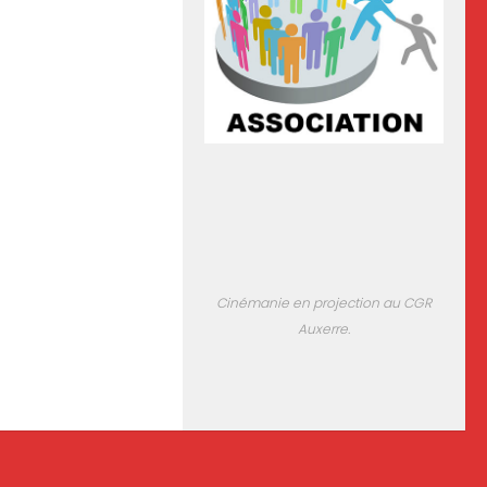
Cinémanie en projection au CGR
Auxerre.