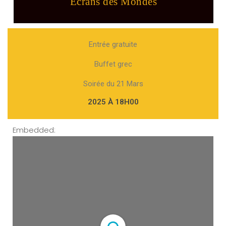
Ecrans des Mondes
Entrée gratuite
Buffet grec
Soirée du 21 Mars
2025 À 18H00
Embedded: