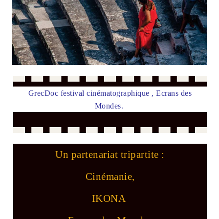
GrecDoc festival cinématographique ,
Ecrans des
Mondes.
Un partenariat tripartite :
Cinémanie,
IKONA