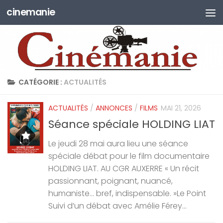
cinemanie
Skip to content
CATÉGORIE :
ACTUALITÉS
ACTUALITÉS
/
ANNONCES
/
FILMS
MAI 21, 2026
Séance spéciale HOLDING LIAT
Le jeudi 28 mai aura lieu une séance
spéciale débat pour le film documentaire
HOLDING LIAT. AU CGR AUXERRE « Un récit
passionnant, poignant, nuancé,
humaniste… bref, indispensable. »Le Point
Suivi d’un débat avec Amélie Férey...